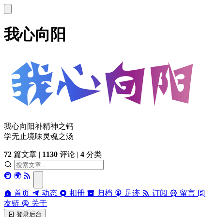
我心向阳
我心向阳补精神之钙
学无止境味灵魂之汤
72
篇文章
|
1130
评论
|
4
分类
🚇
🌍
首页
动态
相册
归档
足迹
订阅
留言
友链
关于
登录后台