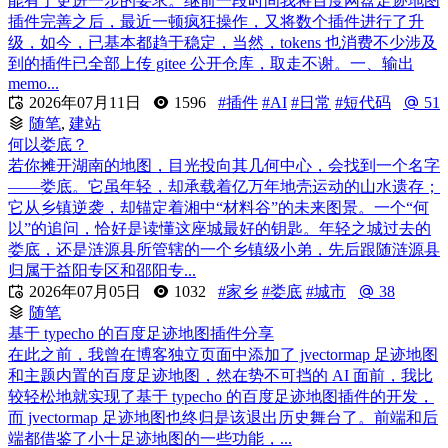
能有了更进一步的要求。继前一段时间我将百度网盘足迹地图
插件完善之后，最近一顿疯狂操作，又将数个插件进行了升
级，如今，已基本都趋于稳定，当然，tokens 也消费不少涉及
到的插件已全部上传 gitee 公开仓库，取走不谢。一、输出
memo...

2026年07月11日
1596
#插件
#AI
#日常
#短代码
51
随笔
,
建站
何以娄底？
若你摊开湖南的地图，目光投向其几何中心，会找到一个名字
——娄底。它虽年轻，却承载着亿万年地壳运动的山水遗存；
它从乡镇逆袭，却锚定着湘中“材料谷”的未来图景。一个“何
以”的追问，恰好是读懂这座城最好的钥匙。年轻之城过去的
娄底，还是涟源县所管辖的一个乡镇级小弟，先后跟随涟源县
归属于益阳专区和邵阳专...

2026年07月05日
1032
#家乡
#娄底
#城市
38
随笔
基于 typecho 的百度足迹地图插件分享
在此之前，我曾在博客独立页面中添加了 jvectormap 足迹地图
和主题内置的百度足迹地图，然在势不可挡的 AI 面前，我比
较轻松地就实现了基于 typecho 的百度足迹地图插件的开发，
而 jvectormap 足迹地图也终归是该退出历史舞台了。前端和后
端都借鉴了小十足迹地图的一些功能，...