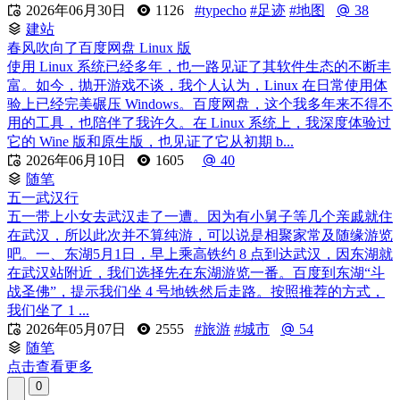

2026年06月30日
1126
#typecho
#足迹
#地图
38
建站
春风吹向了百度网盘 Linux 版
使用 Linux 系统已经多年，也一路见证了其软件生态的不断丰
富。如今，抛开游戏不谈，我个人认为，Linux 在日常使用体
验上已经完美碾压 Windows。百度网盘，这个我多年来不得不
用的工具，也陪伴了我许久。在 Linux 系统上，我深度体验过
它的 Wine 版和原生版，也见证了它从初期 b...

2026年06月10日
1605
40
随笔
五一武汉行
五一带上小女去武汉走了一遭。因为有小舅子等几个亲戚就住
在武汉，所以此次并不算纯游，可以说是相聚家常及随缘游览
吧。一、东湖5月1日，早上乘高铁约 8 点到达武汉，因东湖就
在武汉站附近，我们选择先在东湖游览一番。百度到东湖“斗
战圣佛”，提示我们坐 4 号地铁然后走路。按照推荐的方式，
我们坐了 1 ...

2026年05月07日
2555
#旅游
#城市
54
随笔
点击查看更多
0