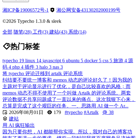
湘ICP备19006572号-1
湘公网安备43130202000199号
©2026 Typecho 1.3.0 & sleek
全部
随笔
(28)
工作
(3)
建站
(43)
系统
(14)
热门标签
typecho
19
linux
14
javascript
6
ubuntu
5
docker
5
css
5
旅游
4
源
码
4
php
4
插件
3
halo
3
nas
3
将 typecho 评论迁移到 artalk 评论系统
纠结要不要统一博客和 memos 动态的评论好久了！因为我的
主题对于评论显示进行了优化，是自己比较喜欢的风格；而
memos 动态不得不使用了一个叫做 Artalk 的评论系统。两套
评论数据不共享问题成了一直以来的痛点。这次我狠下心来，
总算是完成了这个艰巨的任务。一、思路用 AI 做一个 Ar...

2026年08月01日
179
#typecho
#Artalk
38
建站
用 AI 疯狂输出
因为只要你想，AI 都能帮你实现。所以，我对自己的博客功