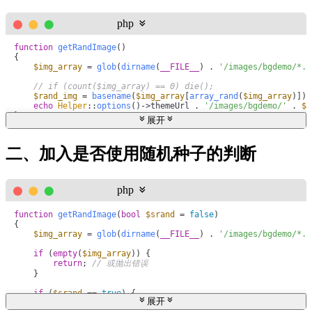
php
function
getRandImage
(
{

$img_array
 = 
glob
(
dirname
(
__FILE__
) . 
'/images/bgdemo/*.{
// if (count($img_array) == 0) die();
$rand_img
 = 
basename
(
$img_array
[
array_rand
(
$img_array
)]);

echo
Helper
::
options
()->themeUrl . 
'/images/bgdemo/'
 . 
$r
}
展开
二、加入是否使用随机种子的判断
php
function
getRandImage
(
bool
$srand
 = 
false
{

$img_array
 = 
glob
(
dirname
(
__FILE__
) . 
'/images/bgdemo/*.{
if
 (
empty
(
$img_array
)) {

return
; 
// 或抛出错误
    }

if
 (
$srand
 == 
true
) {

展开
// 基于日期的随机种子