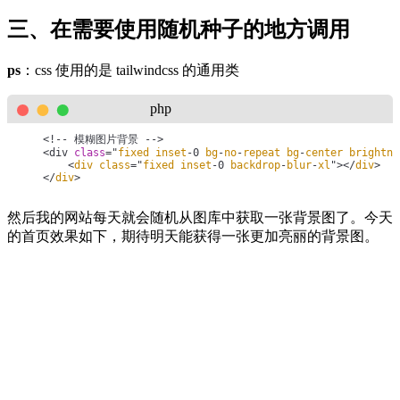
$seed
 = (
int
) 
date
(
'Ymd'
);

mt_srand
(
$seed
);

三、在需要使用随机种子的地方调用
$index
 = 
mt_rand
(
0
, 
count
(
$img_array
) - 
1
);

mt_srand
(); 
// 重置随机数生成器
    } 
else
 {

// 使用 array_rand() 直接随机选择
ps
：css 使用的是 tailwindcss 的通用类
$index
 = 
array_rand
(
$img_array
);

    }

$rand_img
 = 
basename
(
$img_array
[
$index
]);

php
return
Helper
::
options
()->themeUrl . 
'/images/bgdemo/'
 . 
}
    <!-- 模糊图片背景 -->

    <div 
class
="
fixed
inset
-0 
bg
-
no
-
repeat
bg
-
center
brightne
        <
div
class
="
fixed
inset
-0 
backdrop
-
blur
-
xl
"></
div
>

    </
div
>
然后我的网站每天就会随机从图库中获取一张背景图了。今天
的首页效果如下，期待明天能获得一张更加亮丽的背景图。