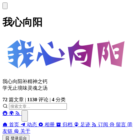
我心向阳
我心向阳补精神之钙
学无止境味灵魂之汤
72
篇文章
|
1130
评论
|
4
分类
🚇
🌍
首页
动态
相册
归档
足迹
订阅
留言
友链
关于
登录后台