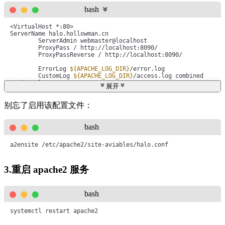
bash
<VirtualHost *:80>

ServerName halo.hollowman.cn

        ServerAdmin webmaster@localhost

        ProxyPass / http://localhost:8090/

        ProxyPassReverse / http://localhost:8090/

        ErrorLog 
${APACHE_LOG_DIR}
/error.log    

        CustomLog 
${APACHE_LOG_DIR}
/access.log combined

</VirtualHost>
展开
别忘了启用该配置文件：
bash
a2ensite /etc/apache2/site-aviables/halo.conf
3.重启 apache2 服务
bash
systemctl restart apache2