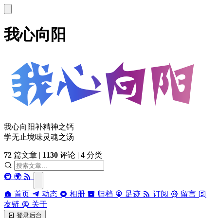
我心向阳
我心向阳补精神之钙
学无止境味灵魂之汤
72
篇文章
|
1130
评论
|
4
分类
🚇
🌍
首页
动态
相册
归档
足迹
订阅
留言
友链
关于
登录后台