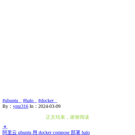
#ubuntu
#halo
#docker
By：
ymz316
In：
2024-03-09
阿里云 ubuntu 用 docker compose 部署 halo