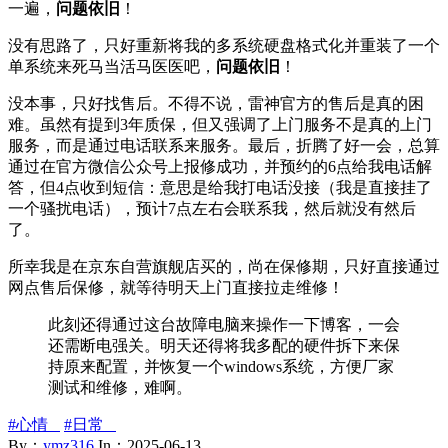
一遍，
问题依旧
！
没有思路了，只好重新将我的多系统硬盘格式化并重装了一个
单系统来死马当活马医医吧，
问题依旧
！
没本事，只好找售后。不得不说，雷神官方的售后是真的困
难。虽然有提到3年质保，但又强调了上门服务不是真的上门
服务，而是通过电话联系来服务。最后，折腾了好一会，总算
通过在官方微信公众号上报修成功，并预约的6点给我电话解
答，但4点收到短信：意思是给我打电话没接（我是直接挂了
一个骚扰电话），预计7点左右会联系我，然后就没有然后
了。
所幸我是在京东自营旗舰店买的，尚在保修期，只好直接通过
网点售后保修，就等待明天上门直接拉走维修！
此刻还得通过这台故障电脑来操作一下博客，一会
还需断电强关。明天还得将我多配的硬件拆下来保
持原来配置，并恢复一个windows系统，方便厂家
测试和维修，难啊。
#心情
#日常
By：
ymz316
In：
2025-06-13