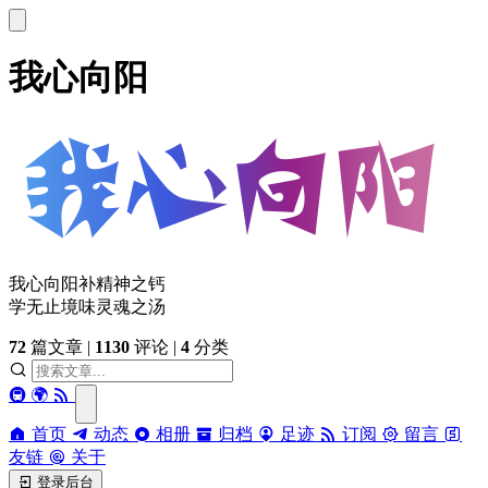
我心向阳
我心向阳补精神之钙
学无止境味灵魂之汤
72
篇文章
|
1130
评论
|
4
分类
🚇
🌍
首页
动态
相册
归档
足迹
订阅
留言
友链
关于
登录后台