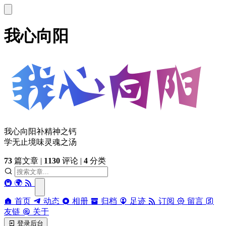
我心向阳
我心向阳补精神之钙
学无止境味灵魂之汤
73
篇文章
|
1130
评论
|
4
分类
🚇
🌍
首页
动态
相册
归档
足迹
订阅
留言
友链
关于
登录后台