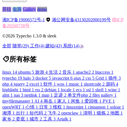
开往
虫洞
Gallery
demo
湘ICP备19006572号-1
湘公网安备43130202000199号
萌ICP
备20260738号
©2026 Typecho 1.3.0 & sleek
全部
随笔
(29)
工作
(4)
建站
(43)
系统
(14)
js
所有标签
linux
14
ubuntu
5
旅游
4
生活
2
音乐
1
apache2
2
htaccess
1
typecho
19
halo
3
docker
5
javascript
6
ajax
2
css
5
Grid
1
插件
3
php
4
jquery
2
excel
1
软件
1
wps
1
music
1
shortcode
2
源码
4
highlight
1
html
1
rss
2
debian
1
locale
1
ecs
1
ssl
1
shell
1
wine
1
alist
1
nas
3
netdisk
1
map
1
足迹
2
单文件php
2
files gallery
1
tinyfilemanager
1
AI
4
南岳
1
家人
1
闲鱼
1
爱回收
1
PVE
1
openWRT
1
心情
1
日常
3
维权
1
linuxmint
1
cinnamon
1
soloar
1
湘潭
1
出行
1
短代码
2
飞牛
2
openclaw
1
清明
1
锻炼
2
地图
1
家乡
2
娄底
1
城市
2
工具
3
Artalk
1