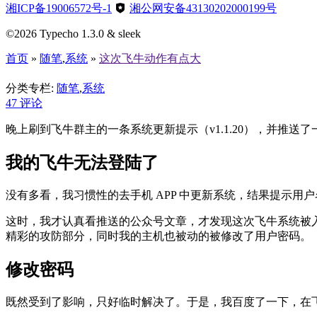
湘ICP备19006572号-1
湘公网安备43130202000199号
©2026 Typecho 1.3.0 & sleek
首页
»
随笔
,
系统
»
这次飞牛动作有点大
这次飞牛动作有点大
历经20来天的攻防演练，暂时该告一段
分类专栏:
随笔
,
系统
47
评论
晚上刷到飞牛群主的一条系统更新提示（v1.1.20），并推送
我的飞牛无法登陆了
没有多看，我习惯性的去手机 APP 中更新系统，结果提示
这时，我才认真看推送的公众号文章，才发现这次飞牛系统被
精彩的攻防部分，同时我的主机也被动的被修改了用户密码。
修改密码
既然受到了影响，只好临时解决了。于是，我百度了一下，在飞牛