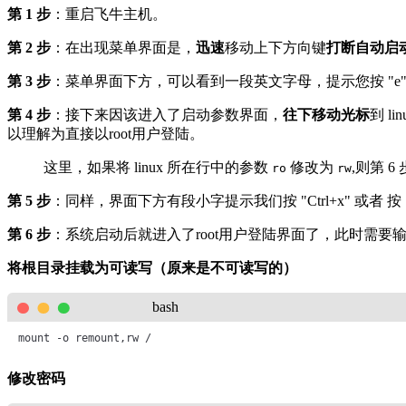
第 1 步
：重启飞牛主机。
第 2 步
：在出现菜单界面是，
迅速
移动上下方向键
打断自动启
第 3 步
：菜单界面下方，可以看到一段英文字母，提示您按 "e
第 4 步
：接下来因该进入了启动参数界面，
往下移动光标
到 l
以理解为直接以root用户登陆。
这里，如果将 linux 所在行中的参数
修改为
,则第 
ro
rw
第 5 步
：同样，界面下方有段小字提示我们按 "Ctrl+x" 或者 按 
第 6 步
：系统启动后就进入了root用户登陆界面了，此时需要输
将根目录挂载为可读写（原来是不可读写的）
bash
mount -o remount,rw /       
修改密码