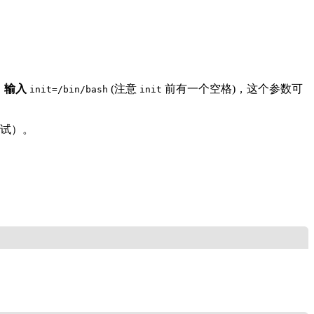
，
输入
(注意
前有一个空格)，这个参数可
init=/bin/bash
init
测试）。