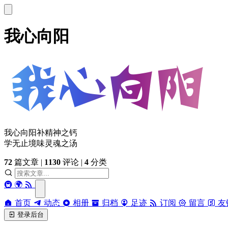
我心向阳
我心向阳补精神之钙
学无止境味灵魂之汤
72
篇文章
|
1130
评论
|
4
分类
🚇
🌍
首页
动态
相册
归档
足迹
订阅
留言
友
登录后台