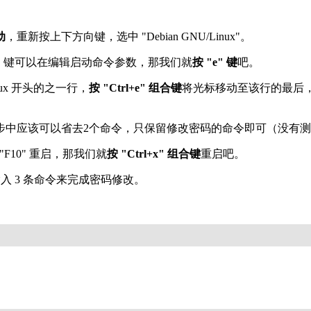
动
，重新按上下方向键，选中 "Debian GNU/Linux"。
" 键可以在编辑启动命令参数，那我们就
按 "e" 键
吧。
inux 开头的之一行，
按 "Ctrl+e" 组合键
将光标移动至该行的最后
6 步中应该可以省去2个命令，只保留修改密码的命令即可（没有
"F10" 重启，那我们就
按 "Ctrl+x" 组合键
重启吧。
入 3 条命令来完成密码修改。