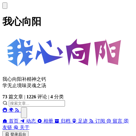
我心向阳
我心向阳补精神之钙
学无止境味灵魂之汤
73
篇文章
|
1226
评论
|
4
分类
🚇
🌍
首页
动态
相册
归档
足迹
订阅
留言
友链
关于
登录后台