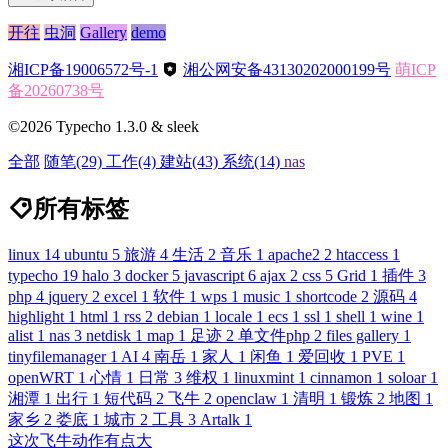
开往
虫洞
Gallery
demo
湘ICP备19006572号-1
湘公网安备43130202000199号
萌ICP
备20260738号
©2026 Typecho 1.3.0 & sleek
全部
随笔
(29)
工作
(4)
建站
(43)
系统
(14)
nas
所有标签
linux
14
ubuntu
5
旅游
4
生活
2
音乐
1
apache2
2
htaccess
1
typecho
19
halo
3
docker
5
javascript
6
ajax
2
css
5
Grid
1
插件
3
php
4
jquery
2
excel
1
软件
1
wps
1
music
1
shortcode
2
源码
4
highlight
1
html
1
rss
2
debian
1
locale
1
ecs
1
ssl
1
shell
1
wine
1
alist
1
nas
3
netdisk
1
map
1
足迹
2
单文件php
2
files gallery
1
tinyfilemanager
1
AI
4
南岳
1
家人
1
闲鱼
1
爱回收
1
PVE
1
openWRT
1
心情
1
日常
3
维权
1
linuxmint
1
cinnamon
1
soloar
1
湘潭
1
出行
1
短代码
2
飞牛
2
openclaw
1
清明
1
锻炼
2
地图
1
家乡
2
娄底
1
城市
2
工具
3
Artalk
1
这次飞牛动作有点大