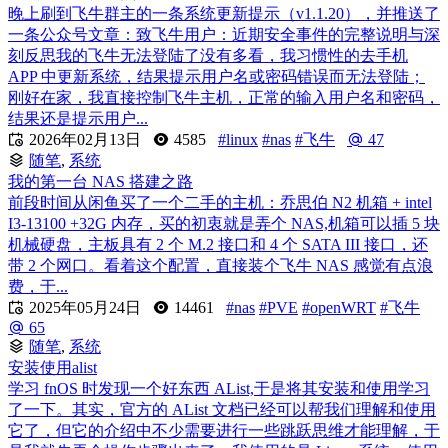
晚上刷到飞牛群主的一条系统更新提示（v1.1.20），并推送了
一条公众号文章：致飞牛用户：近期安全事件的完整说明与深
刻反思我的飞牛无法登陆了没有多看，我习惯性的去手机
APP 中更新系统，结果提示用户名或密码错误而无法登陆；
刚好在家，我直接控制飞牛主机，正常的输入用户名和密码，
结果还是提示用户...

2026年02月13日
4585
#linux
#nas
#飞牛
47
随笔
,
系统
我的第一台 NAS 搭建之路
前段时间从闲鱼买了一个二手的主机：乔思伯 N2 机箱 + intel
I3-13100 +32G 内存，买的初衷就是弄个 NAS,机箱可以插 5 块
机械硬盘，主板具有 2 个 M.2 接口和 4 个 SATA III 接口，还
带 2 个网口。看着这个配置，直接装个飞牛 NAS 感觉有点浪
费，于...

2025年05月24日
14461
#nas
#PVE
#openWRT
#飞牛
65
随笔
,
系统
安装使用alist
学习 fnOS 时发现一个好东西 AList,于是将其安装和使用学习
了一下。其实，官方的 AList 文档已经可以帮我们理解和使用
它了，但它的介绍中不少需要进行一些跳跃思维才能理解，于