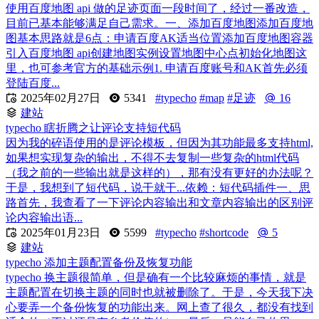
使用百度地图 api 做的足迹页面一段时间了，经过一番改造，
目前已基本能够满足自己需求。一、添加百度地图添加百度地
图基本思路就是6点：申请百度AK适当位置添加百度地图容器
引入百度地图 api创建地图实例设置地图中心点初始化地图这
里，也可参考官方的基础示例1. 申请百度账号和AK首先必须
登陆百度...

2025年02月27日
5341
#typecho
#map
#足迹
16
建站
typecho 瞎折腾之让评论支持短代码
因为我的碎语使用的是评论模板，但因为其功能最多支持html,
如果想实现复杂的输出，不得不去复制一些复杂的html代码
（我之前的一些输出就是这样的），那有没有更好的办法呢？
于是，我想到了短代码，说干就干...依赖：短代码插件一、思
路首先，我查看了一下评论内容输出和文章内容输出的区别评
论内容输出语...

2025年01月23日
5599
#typecho
#shortcode
5
建站
typecho 添加主题配置备份及恢复功能
typecho 换主题很简单，但是确有一个比较麻烦的事情，就是
主题配置在切换主题的同时也就被删除了。于是，今天我下决
心要弄一个备份恢复的功能出来。网上查了很久，都没有找到