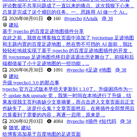
评论数据不共享问题成了一直以来的痛点。这次我狠下心来，
总算是完成了这个艰巨的任务。一、思路用 AI 做一个 Ar...

2026年08月01日
160
#typecho
#Artalk
38
建站
基于 typecho 的百度足迹地图插件分享
在此之前，我曾在博客独立页面中添加了 jvectormap 足迹地图
和主题内置的百度足迹地图，然在势不可挡的 AI 面前，我比
较轻松地就实现了基于 typecho 的百度足迹地图插件的开发，
而 jvectormap 足迹地图也终归是该退出历史舞台了。前端和后
端都借鉴了小十足迹地图的一些功能，...

2026年06月30日
1091
#typecho
#足迹
#地图
38
建站
升级 typecho1.3.0 的那点事
typecho 官方正式版本早些天更新到 1.3.0了。升级困惑作为一
个 update && upgrade 党，我第一时间在本地进行了升级，结
果发现我主页列表缺少文章摘要，而点击进入文章页面后正文
也缺失了。这是什么鬼？文章页面然后，在将插件全部禁用后
总算看到了需要的内容，再逐一启用，原来是 ...

2026年02月03日
4084
#typecho
#插件
#短代码
58
随笔
,
建站
给博客添加基于百度地图的足迹页面