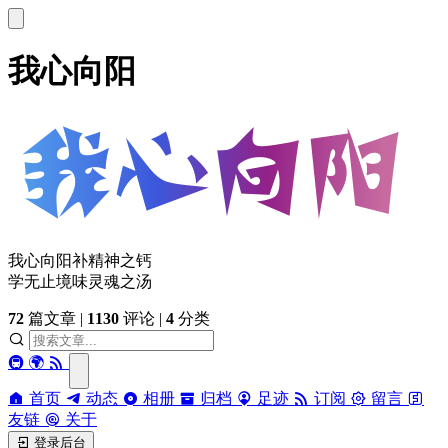
我心向阳
我心向阳补精神之钙
学无止境味灵魂之汤
72
篇文章
|
1130
评论
|
4
分类
🚇
🌍
首页
动态
相册
归档
足迹
订阅
留言
友链
关于
登录后台