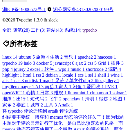
湘ICP备19006572号-1
湘公网安备43130202000199号
©2026 Typecho 1.3.0 & sleek
全部
随笔
(28)
工作
(3)
建站
(43)
系统
(14)
typecho
所有标签
linux
14
ubuntu
5
旅游
4
生活
2
音乐
1
apache2
2
htaccess
1
typecho
19
halo
3
docker
5
javascript
6
ajax
2
css
5
Grid
1
插件
3
php
4
jquery
2
excel
1
软件
1
wps
1
music
1
shortcode
2
源码
4
highlight
1
html
1
rss
2
debian
1
locale
1
ecs
1
ssl
1
shell
1
wine
1
alist
1
nas
3
netdisk
1
map
1
足迹
2
单文件php
2
files gallery
1
tinyfilemanager
1
AI
3
南岳
1
家人
1
闲鱼
1
爱回收
1
PVE
1
openWRT
1
心情
1
日常
3
维权
1
linuxmint
1
cinnamon
1
soloar
1
湘潭
1
出行
1
短代码
2
飞牛
2
openclaw
1
清明
1
锻炼
2
地图
1
家乡
2
娄底
1
城市
2
工具
3
Artalk
1
将 typecho 评论迁移到 artalk 评论系统
纠结要不要统一博客和 memos 动态的评论好久了！因为我的
主题对于评论显示进行了优化，是自己比较喜欢的风格；而
memos 动态不得不使用了一个叫做 Artalk 的评论系统。两套