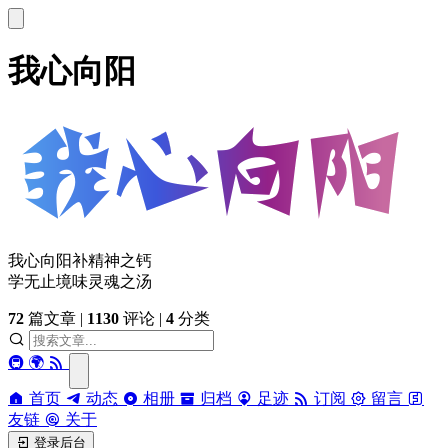
我心向阳
我心向阳补精神之钙
学无止境味灵魂之汤
72
篇文章
|
1130
评论
|
4
分类
🚇
🌍
首页
动态
相册
归档
足迹
订阅
留言
友链
关于
登录后台