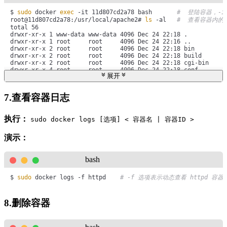
$ 
sudo
 docker 
exec
 -it 11d807cd2a78 bash       
#  登陆容器，-
root@11d807cd2a78:/usr/local/apache2# 
ls
 -al   
#  查看容器内的
total 56

drwxr-xr-x 1 www-data www-data 4096 Dec 24 22:18 .

drwxr-xr-x 1 root     root     4096 Dec 24 22:16 ..

drwxr-xr-x 2 root     root     4096 Dec 24 22:18 bin

drwxr-xr-x 2 root     root     4096 Dec 24 22:18 build

drwxr-xr-x 2 root     root     4096 Dec 24 22:18 cgi-bin

drwxr-xr-x 4 root     root     4096 Dec 24 22:18 conf

展开
drwxr-xr-x 3 root     root     4096 Dec 24 22:18 error

drwxr-xr-x 2 root     root     4096 Dec 24 22:18 htdocs

drwxr-xr-x 3 root     root     4096 Dec 24 22:18 icons

7.查看容器日志
drwxr-xr-x 2 root     root     4096 Dec 24 22:18 include

drwxr-xr-x 1 root     root     4096 Jan 17 01:37 logs

drwxr-xr-x 2 root     root     4096 Dec 24 22:18 modules
执行：
sudo docker logs [选项] < 容器名 | 容器ID >
演示：
bash
$ 
sudo
 docker logs -f httpd    
# -f 选项表示动态查看 httpd 容器
8.删除容器