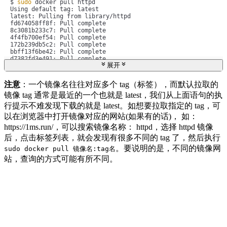
$ 
sudo
 docker pull httpd

Using default tag: latest

latest: Pulling from library/httpd

fd674058ff8f: Pull complete 

8c3081b233c7: Pull complete 

4f4fb700ef54: Pull complete 

172b239db5c2: Pull complete 

bbff13f6be42: Pull complete 

d7382fd3e491: Pull complete 

展开
Digest: sha256:72f6e24600718dddef131de7cb5b31496b05c5af41e9db
Status: Downloaded newer image 
for
 httpd:latest

docker.io/library/httpd:latest
注意
：一个镜像名往往对应多个 tag（标签），而默认拉取的
镜像 tag 通常是最近的一个也就是 latest，我们从上面语句的执
行提示不难发现下载的就是 latest。如想要拉取指定的 tag，可
以在浏览器中打开镜像对应的网站(如果有的话)， 如：
https://1ms.run/，可以搜索镜像名称： httpd，选择 httpd 镜像
后，点击标签列表，就会发现有很多不同的 tag 了，然后执行
。要说明的是，不同的镜像网
sudo docker pull 镜像名:tag名
站，查询的方式可能有所不同。