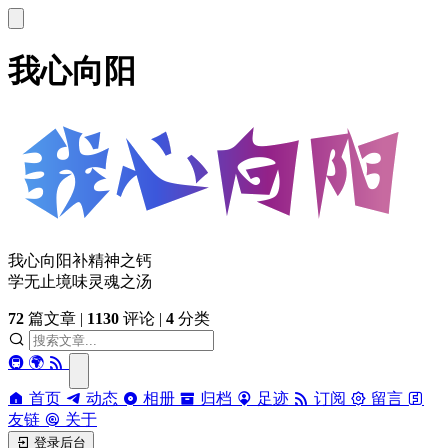
我心向阳
我心向阳补精神之钙
学无止境味灵魂之汤
72
篇文章
|
1130
评论
|
4
分类
🚇
🌍
首页
动态
相册
归档
足迹
订阅
留言
友链
关于
登录后台