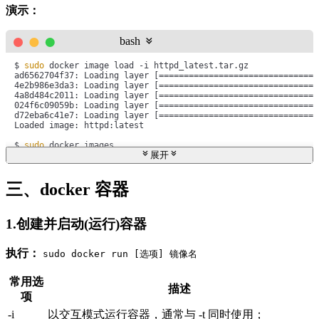
演示：
bash
$ 
sudo
 docker image load -i httpd_latest.tar.gz 

ad6562704f37: Loading layer [================================
4e2b986e3da3: Loading layer [================================
4a8d484c2011: Loading layer [================================
024f6c09059b: Loading layer [================================
d72eba6c41e7: Loading layer [================================
Loaded image: httpd:latest

$ 
sudo
 docker images

展开
REPOSITORY   TAG              IMAGE ID       CREATED        SI
httpd        latest           b260a49eebf9   9 days ago     14
kmre2        v2.0-220415.10   3b9cc4a571e7   2 months ago   1
三、docker 容器
1.创建并启动(运行)容器
执行：
sudo docker run [选项] 镜像名
常用选
描述
项
-i
以交互模式运行容器，通常与 -t 同时使用；