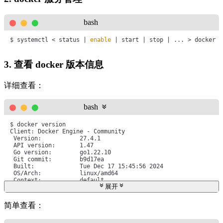
bash
$ systemctl < status | 
enable
 | start | stop | ... > docker
3. 查看 docker 版本信息
详细查看：
bash
$ docker version

Client: Docker Engine - Community

 Version:           27.4.1

 API version:       1.47

 Go version:        go1.22.10

 Git commit:        b9d17ea

 Built:             Tue Dec 17 15:45:56 2024

 OS/Arch:           linux/amd64

 Context:           default

展开
permission denied 
while
 trying to connect to the Docker daemo
简单查看：