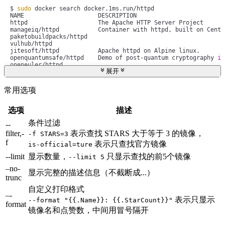
$ 
sudo
 docker search docker.1ms.run/httpd

NAME                     DESCRIPTION                         
httpd                    The Apache HTTP Server Project      
manageiq/httpd           Container with httpd, built on CentO
paketobuildpacks/httpd                                       
vulhub/httpd                                                 
jitesoft/httpd           Apache httpd on Alpine linux.       
openquantumsafe/httpd    Demo of post-quantum cryptography 
in
openeuler/httpd                                              
展开
...省略输出...     
常用选项
选项
描述
条件过滤
--
filter,-
表示查找 STARS 大于等于 3 的镜像，
-f STARS=3
f
表示只查找官方镜像
is-official=ture
--limit
显示数量，
只显示查找的前5个镜像
--limit 5
–no-
显示完整的描述信息（不截断成...）
trunc
自定义打印格式
–-
表示只显示
--format "{{.Name}}: {{.StarCount}}"
format
镜像名和点赞数，中间用冒号隔开