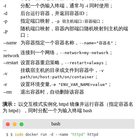
-t
分配一个伪输入终端，通常与 -i 同时使用；
-d
后台运行容器，并返回容器ID；
-p
指定端口映射，
；
-p 宿主机端口:容器端口
随机端口映射，容器内部端口随机映射到主机的端
-P
口；
--name
为容器指定一个容器名称，
；
--name="容器名"
--
连接到一个网络，
；
--network=my-network
network
--restart
设置容器重启策略，
；
--restart=always
挂载宿主机的目录或文件到容器中，
-v
-v
；
path/on/host:path/on/container
-e
设置环境变量,
；
-e "ENV_VAR_NAME=value"
--rm
退出容器时，自动删除该容器
演示：
以交互模式实例化 httpd 镜像并运行容器（指定容器名
为 httpd），同时分配一个为输入终端 bash
bash
$ $ 
sudo
 docker run -d --name 
"httpd"
 httpd
