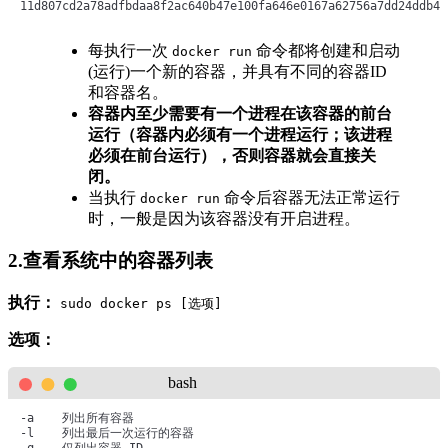
11d807cd2a78adfbdaa8f2ac640b47e100fa646e0167a62756a7dd24ddb42
每执行一次
命令都将创建和启动
docker run
(运行)一个新的容器，并具有不同的容器ID
和容器名。
容器内至少需要有一个进程在该容器的前台
运行（容器内必须有一个进程运行；该进程
必须在前台运行），否则容器就会直接关
闭。
当执行
命令后容器无法正常运行
docker run
时，一般是因为该容器没有开启进程。
2.查看系统中的容器列表
执行：
sudo docker ps [选项]
选项：
bash
-a    列出所有容器  

-l    列出最后一次运行的容器

-q    仅列出容器 ID