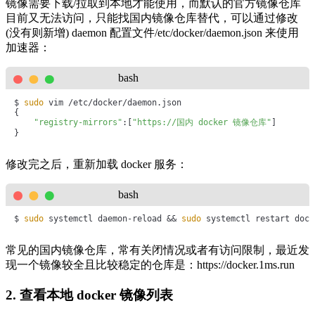
镜像需要下载/拉取到本地才能使用，而默认的官方镜像仓库
 Server Version: 27.4.1

 ...省略输出...

目前又无法访问，只能找国内镜像仓库替代，可以通过修改
 Insecure Registries:

(没有则新增) daemon 配置文件/etc/docker/daemon.json 来使用
  127.0.0.0/8

 Registry Mirrors:

加速器：
  https://docker.1ms.run/

 Live Restore Enabled: 
false
bash
$ 
sudo
 vim /etc/docker/daemon.json

{

"registry-mirrors"
:[
"https://国内 docker 镜像仓库"
]

}
修改完之后，重新加载 docker 服务：
bash
$ 
sudo
 systemctl daemon-reload && 
sudo
 systemctl restart dock
常见的国内镜像仓库，常有关闭情况或者有访问限制，最近发
现一个镜像较全且比较稳定的仓库是：https://docker.1ms.run
2. 查看本地 docker 镜像列表