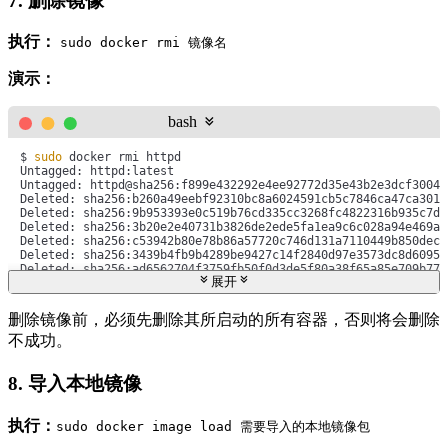
7. 删除镜像
执行：
sudo docker rmi 镜像名
演示：
bash
$ 
sudo
 docker rmi httpd

Untagged: httpd:latest

Untagged: httpd@sha256:f899e432292e4ee92772d35e43b2e3dcf30042
Deleted: sha256:b260a49eebf92310bc8a6024591cb5c7846ca47ca3010
Deleted: sha256:9b953393e0c519b76cd335cc3268fc4822316b935c7de
Deleted: sha256:3b20e2e40731b3826de2ede5fa1ea9c6c028a94e469ad
Deleted: sha256:c53942b80e78b86a57720c746d131a7110449b850dec9
Deleted: sha256:3439b4fb9b4289be9427c14f2840d97e3573dc8d60958
Deleted: sha256:ad6562704f3759fb50f0d3de5f80a38f65a85e709b77f
展开
$ 
sudo
 docker images     
#查看镜像，没有找到httpd的镜像。
REPOSITORY   TAG              IMAGE ID       CREATED        SI
删除镜像前，必须先删除其所启动的所有容器，否则将会删除
kmre2        v2.0-220415.10   3b9cc4a571e7   2 months ago   1
不成功。
8. 导入本地镜像
执行：
sudo docker image load 需要导入的本地镜像包