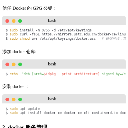
信任 Docker 的 GPG 公钥：
bash
$ 
sudo
 install -m 0755 -d /etc/apt/keyrings

$ 
sudo
 curl -fsSL https://mirrors.ustc.edu.cn/docker-ce/linux
$ 
sudo
chmod
 a+r /etc/apt/keyrings/docker.asc   
# 确保可读，其
添加 docker 仓库:
bash
$ 
echo
"deb [arch=
$(dpkg --print-architecture)
 signed-by=/et
安装 docker：
bash
$ 
sudo
 apt update

$ 
sudo
 apt install docker-ce docker-ce-cli containerd.io dock
2. docker 服务管理