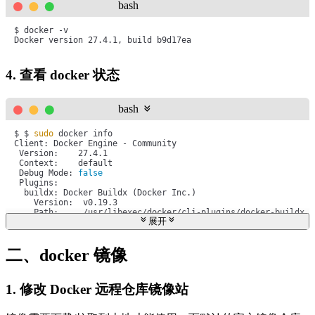
bash
$ docker -v

Docker version 27.4.1, build b9d17ea
4. 查看 docker 状态
bash
$ $ 
sudo
 docker info

Client: Docker Engine - Community

 Version:    27.4.1

 Context:    default

 Debug Mode: 
false
 Plugins:

  buildx: Docker Buildx (Docker Inc.)

    Version:  v0.19.3

    Path:     /usr/libexec/docker/cli-plugins/docker-buildx

展开
  compose: Docker Compose (Docker Inc.)

    Version:  v2.32.1

    Path:     /usr/libexec/docker/cli-plugins/docker-compose

二、docker 镜像
Server:

 Containers: 2

  Running: 0

1. 修改 Docker 远程仓库镜像站
  Paused: 0

  Stopped: 2

 Images: 0
