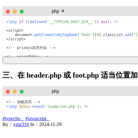
php
<?php
if
 (!
defined
(
'__TYPECHO_ROOT_DIR__'
)) 
exit
; 
?>
<script>

    document.
getElementsByTagName
(
"body"
)[
0
].classList.
add
(
"l
</script>

<!-- prismjs高亮开始 -->

<!-- prism基础js -->

<script src=
"<?php 
$this
->options->themeUrl('prism/prism.js')
<!-- prism主题选择 -->

三、在 header.php 或 foot.php 适当位置加载
<link id=
"prismthemecss"
 href=
""
 rel=
"stylesheet"
>

<script>

function
loadhighlightstyle
(
) 
{

var
 linkElement = document.
getElementById
(
"prismtheme
php
if
 (document.
getElementsByTagName
(
"html"
)[
0
].classLis
            linkElement.href = 
"<?php 
$this
->options->themeUr
        } 
else
 {

            linkElement.href = 
"<?php 
$this
->options->themeUr
<?php
$this
->
need
(
'loadprism.php'
); 
?>
        }

    }

loadhighlightstyle
();

#typecho
#javascript
</script>

By：
ymz316
In：
2024-11-29
<!-- prism插件 -->

<!-- 工具栏 -->
