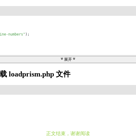
ine-numbers"
);

展开
; ?>"
></script>

 loadprism.php 文件
css"
);

t.
contains
(
"dark"
)) {

l('prism/themes/prism-tomorrow.min.css'); ?>"
;

l('prism/themes/prism.min.css'); ?>"
;
