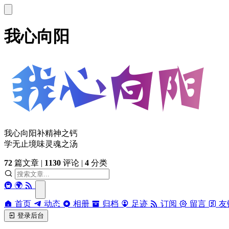
我心向阳
我心向阳补精神之钙
学无止境味灵魂之汤
72
篇文章
|
1130
评论
|
4
分类
🚇
🌍
首页
动态
相册
归档
足迹
订阅
留言
友
登录后台