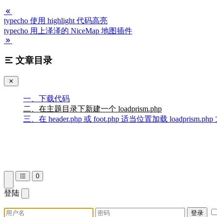
<script src=
"<?php 
$this
->options->themeUrl('prism/plugins/to
<link href=
"<?php 
$this
->options->themeUrl('prism/plugins/too
<!-- 复制按钮 -->

typecho 使用 highlight 代码高亮
<script src=
"<?php 
$this
->options->themeUrl('prism/plugins/co
typecho 用上泽泽的 NiceMap 地图插件
<!-- 行号 -->

<script src=
"<?php 
$this
->options->themeUrl('prism/plugins/li
<link href=
"<?php 
$this
->options->themeUrl('prism/plugins/lin
<!-- 去掉缩进前多余的空格 -->

<script src=
"<?php 
$this
->options->themeUrl('prism/plugins/no
文章目录
<!-- 自动加载高亮语言插件 -->

<script src=
"<?php 
$this
->options->themeUrl('prism/plugins/au
一、下载代码
<!-- php代码组件 -->

<!-- <script src=
"</?php 
$this
->options->themeUrl('prism/comp
二、在主题目录下新建一个 loadprism.php
<!-- <script src=
"</?php 
$this
->options->themeUrl('prism/comp
三、在 header.php 或 foot.php 适当位置加载 loadprism.ph
<!-- <script src=
"</?php 
$this
->options->themeUrl('prism/comp
<!-- sql代码高亮 -->

<!-- <script src=
"</?php 
$this
->options->themeUrl('prism/comp
<!-- prismjs高亮结束 -->

0
<!-- 
/* prism 样式 */
 -->

<style>

/* code-toolbar 顶部 banner 效果 */
登陆
    .code-toolbar {

        margin: 
1
rem 
0
;

        border-top-left-radius: 
.35
rem;

登录