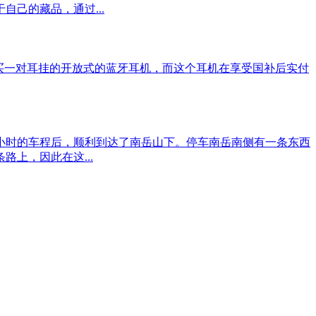
己的藏品，通过...
元的价格买一对耳挂的开放式的蓝牙耳机，而这个耳机在享受国补后实付
小时的车程后，顺利到达了南岳山下。停车南岳南侧有一条东西
上，因此在这...