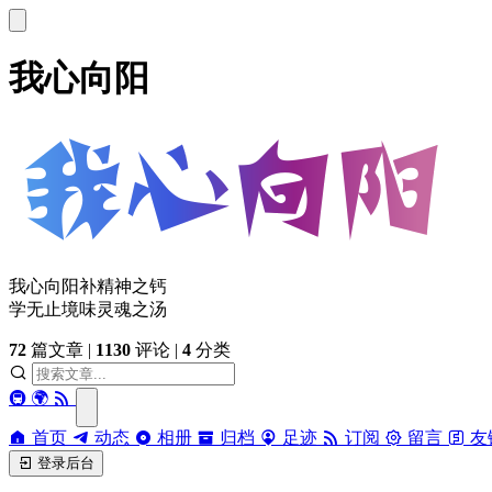
我心向阳
我心向阳补精神之钙
学无止境味灵魂之汤
72
篇文章
|
1130
评论
|
4
分类
🚇
🌍
首页
动态
相册
归档
足迹
订阅
留言
友
登录后台