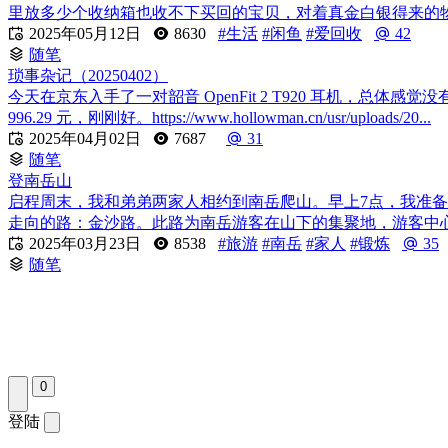
里放多少个收纳箱也收不下买回的宝贝，对着真金白银得来的物

2025年05月12日
8630
#生活
#闲鱼
#爱回收
42
随笔
琐事杂记（20250402）
今天在京东入手了一对韶音 OpenFit 2 T920 耳机，
996.29 元，刚刚好。https://www.hollowman.cn/usr/uploads/20...

2025年04月02日
7687
31
随笔
登南岳山
启程周末，我和弟弟两家人相约到南岳爬山。早上7点，我准
走向的路：金沙路。此路为南岳游客在山下的集聚地，游客中心

2025年03月23日
8538
#旅游
#南岳
#家人
#锻炼
35
随笔
0
登陆