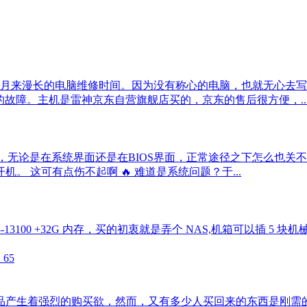
个月来漫长的电脑维修时间。因为没有称心的电脑，也就无心去
关机的故障。主机是雷神京东自营旗舰店买的，京东的售后很方便，..
源开机之后，无论是在系统界面还是在BIOS界面，正常途径之下怎
 这可有点伤不起啊 🔥 难道是系统问题？于...
3100 +32G 内存，买的初衷就是弄个 NAS,机箱可以插 5 块机械硬盘
65
品产生着强烈的购买欲，然而，又有多少人买回来的东西是刚需