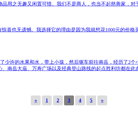
品用之无趣又闲置可惜。我们不是商人，也当不起慈善家，对于自
总体感觉没有惊喜也无遗憾。我选择它的理由是因为我就想花1000
备了少许的水果和水，带上小孩，然后驱车前往南岳，经历了2个
、南岳大庙、万寿广场以及经典登山路线的起点胜利坊都在此条路
«
1
2
3
4
5
»