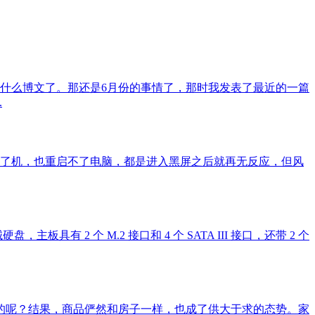
写什么博文了。那还是6月份的事情了，那时我发表了最近的一篇
.
么也关不了机，也重启不了电脑，都是进入黑屏之后就再无反应，但风
，主板具有 2 个 M.2 接口和 4 个 SATA III 接口，还带 2 个
的呢？结果，商品俨然和房子一样，也成了供大于求的态势。家