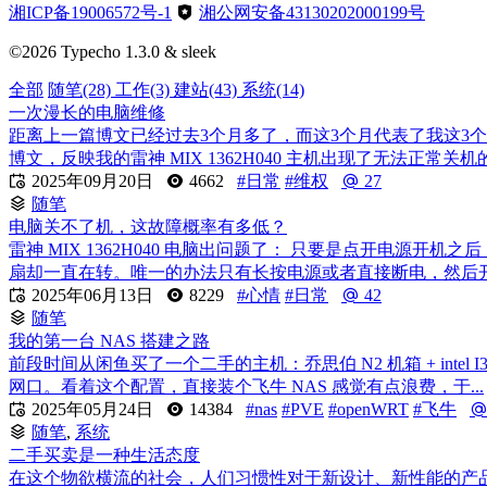
湘ICP备19006572号-1
湘公网安备43130202000199号
©2026 Typecho 1.3.0 & sleek
全部
随笔
(28)
工作
(3)
建站
(43)
系统
(14)
一次漫长的电脑维修
距离上一篇博文已经过去3个月多了，而这3个月代表了我这3
博文，反映我的雷神 MIX 1362H040 主机出现了无法正常

2025年09月20日
4662
#日常
#维权
27
随笔
电脑关不了机，这故障概率有多低？
雷神 MIX 1362H040 电脑出问题了： 只要是点开电
扇却一直在转。唯一的办法只有长按电源或者直接断电，然后开机。

2025年06月13日
8229
#心情
#日常
42
随笔
我的第一台 NAS 搭建之路
前段时间从闲鱼买了一个二手的主机：乔思伯 N2 机箱 + intel I3-1
网口。看着这个配置，直接装个飞牛 NAS 感觉有点浪费，于...

2025年05月24日
14384
#nas
#PVE
#openWRT
#飞牛
随笔
,
系统
二手买卖是一种生活态度
在这个物欲横流的社会，人们习惯性对于新设计、新性能的产