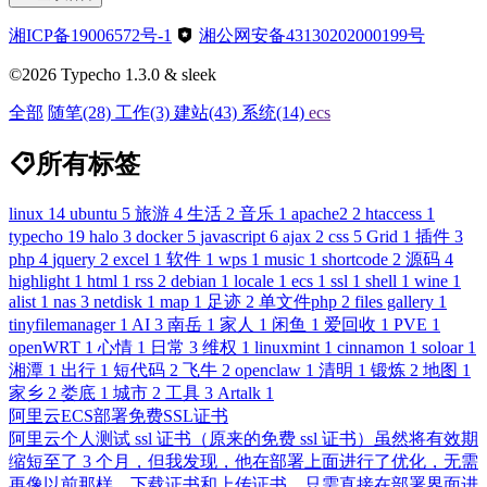
湘ICP备19006572号-1
湘公网安备43130202000199号
©2026 Typecho 1.3.0 & sleek
全部
随笔
(28)
工作
(3)
建站
(43)
系统
(14)
ecs
所有标签
linux
14
ubuntu
5
旅游
4
生活
2
音乐
1
apache2
2
htaccess
1
typecho
19
halo
3
docker
5
javascript
6
ajax
2
css
5
Grid
1
插件
3
php
4
jquery
2
excel
1
软件
1
wps
1
music
1
shortcode
2
源码
4
highlight
1
html
1
rss
2
debian
1
locale
1
ecs
1
ssl
1
shell
1
wine
1
alist
1
nas
3
netdisk
1
map
1
足迹
2
单文件php
2
files gallery
1
tinyfilemanager
1
AI
3
南岳
1
家人
1
闲鱼
1
爱回收
1
PVE
1
openWRT
1
心情
1
日常
3
维权
1
linuxmint
1
cinnamon
1
soloar
1
湘潭
1
出行
1
短代码
2
飞牛
2
openclaw
1
清明
1
锻炼
2
地图
1
家乡
2
娄底
1
城市
2
工具
3
Artalk
1
阿里云ECS部署免费SSL证书
阿里云个人测试 ssl 证书（原来的免费 ssl 证书）虽然将有效期
缩短至了 3 个月，但我发现，他在部署上面进行了优化，无需
再像以前那样，下载证书和上传证书，只需直接在部署界面进