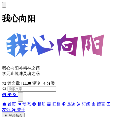
我心向阳
我心向阳补精神之钙
学无止境味灵魂之汤
72
篇文章
|
1130
评论
|
4
分类
🚇
🌍
首页
动态
相册
归档
足迹
订阅
留言
友链
关于
登录后台