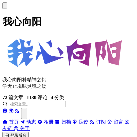
我心向阳
我心向阳补精神之钙
学无止境味灵魂之汤
72
篇文章
|
1130
评论
|
4
分类
🚇
🌍
首页
动态
相册
归档
足迹
订阅
留言
友链
关于
登录后台