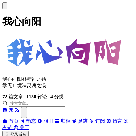
我心向阳
我心向阳补精神之钙
学无止境味灵魂之汤
72
篇文章
|
1130
评论
|
4
分类
🚇
🌍
首页
动态
相册
归档
足迹
订阅
留言
友链
关于
登录后台