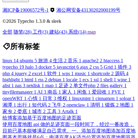
湘ICP备19006572号-1
湘公网安备43130202000199号
©2026 Typecho 1.3.0 & sleek
全部
随笔
(28)
工作
(3)
建站
(43)
系统
(14)
map
所有标签
linux
14
ubuntu
5
旅游
4
生活
2
音乐
1
apache2
2
htaccess
1
typecho
19
halo
3
docker
5
javascript
6
ajax
2
css
5
Grid
1
插件
3
php
4
jquery
2
excel
1
软件
1
wps
1
music
1
shortcode
2
源码
4
highlight
1
html
1
rss
2
debian
1
locale
1
ecs
1
ssl
1
shell
1
wine
1
alist
1
nas
3
netdisk
1
map
1
足迹
2
单文件php
2
files gallery
1
tinyfilemanager
1
AI
3
南岳
1
家人
1
闲鱼
1
爱回收
1
PVE
1
openWRT
1
心情
1
日常
3
维权
1
linuxmint
1
cinnamon
1
soloar
1
湘潭
1
出行
1
短代码
2
飞牛
2
openclaw
1
清明
1
锻炼
2
地图
1
家乡
2
娄底
1
城市
2
工具
3
Artalk
1
给博客添加基于百度地图的足迹页面
使用百度地图 api 做的足迹页面一段时间了，经过一番改造，
目前已基本能够满足自己需求。一、添加百度地图添加百度地
图基本思路就是6点：申请百度AK适当位置添加百度地图容器